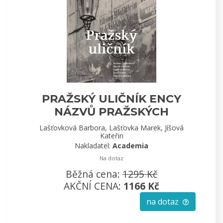
PRAŽSKÝ ULIČNÍK ENCY
NÁZVŮ PRAŽSKÝCH
VEŘEJNÝCH PROSTRANSTVÍ
Lašťovková Barbora, Lašťovka Marek, Jíšová
Kateřin
Nakladatel:
Academia
Na dotaz
Běžná cena:
1295 Kč
AKČNÍ CENA:
1166 Kč
na dotaz