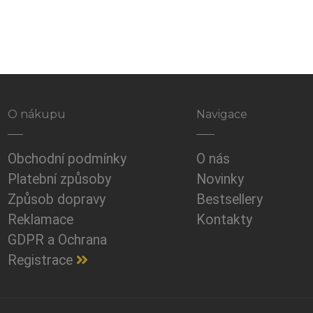
O nákupu
Navigace
Obchodní podmínky
O nás
Platební způsoby
Novinky
Způsob dopravy
Bestsellery
Reklamace
Kontakty
GDPR a Ochrana
Registrace