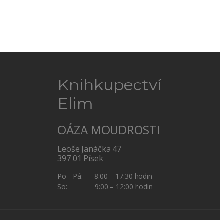
Knihkupectví
Elim
OÁZA MOUDROSTI
Leoše Janáčka 47
397 01 Písek
Po - Pá: 8:00 – 17:30 hodin
So: 9:00 – 12:00 hodin