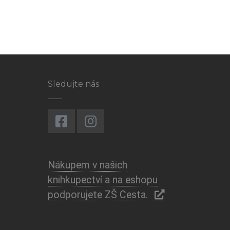
Sledujte nás
Nákupem v našich
knihkupectví a na eshopu
podporujete ZŠ Cesta.