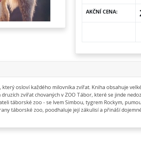
AKČNÍ CENA:
, který osloví každého milovníka zvířat. Kniha obsahuje vel
h druzích zvířat chovaných v ZOO Tábor, které se jinde nedo
ateli táborské zoo - se lvem Simbou, tygrem Rockym, pumou
any táborské zoo, poodhaluje její zákulisí a přináší dojemné