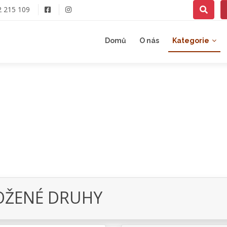
2 215 109
Domů
O nás
Kategorie
OŽENÉ DRUHY