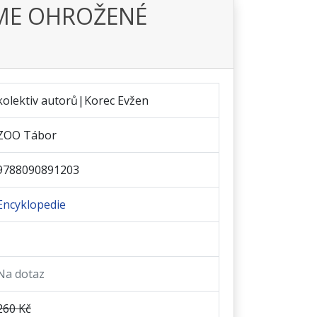
ÍME OHROŽENÉ
kolektiv autorů|Korec Evžen
ZOO Tábor
9788090891203
Encyklopedie
Na dotaz
260 Kč