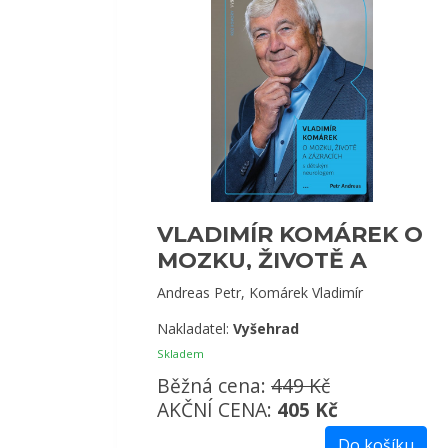
VLADIMÍR KOMÁREK O
MOZKU, ŽIVOTĚ A
ZÁZRACÍCH
Andreas Petr, Komárek Vladimír
Nakladatel:
Vyšehrad
Skladem
Běžná cena:
449 Kč
AKČNÍ CENA:
405 Kč
Do košíku