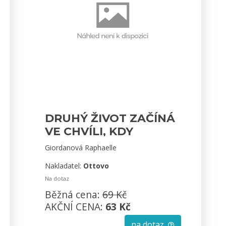
DRUHÝ ŽIVOT ZAČÍNÁ
VE CHVÍLI, KDY
POCHOPÍŠ, ŽE MÁŠ
Giordanová Raphaelle
JEN JEDEN
Nakladatel:
Ottovo
Na dotaz
Běžná cena:
69 Kč
AKČNÍ CENA:
63 Kč
na dotaz