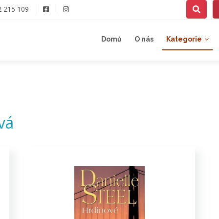
2 215 109
Domů
O nás
Kategorie
vá