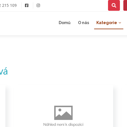
2 215 109
Domů
O nás
Kategorie
vá