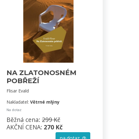
NA ZLATONOSNÉM
POBŘEŽÍ
Flisar Evald
Nakladatel:
Větrné mlýny
Na dotaz
Běžná cena:
299 Kč
AKČNÍ CENA:
270 Kč
na dotaz