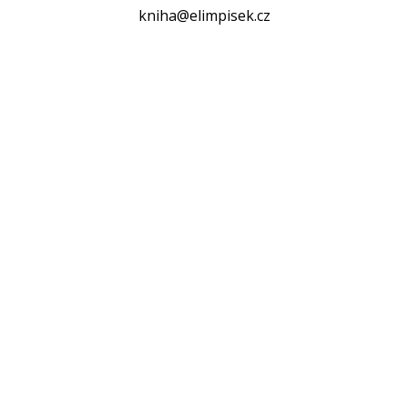
kniha@elimpisek.cz