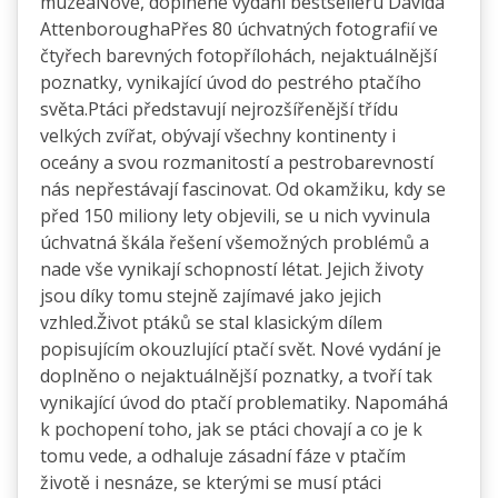
muzeaNové, doplněné vydání bestselleru Davida
AttenboroughaPřes 80 úchvatných fotografií ve
čtyřech barevných fotopřílohách, nejaktuálnější
poznatky, vynikající úvod do pestrého ptačího
světa.Ptáci představují nejrozšířenější třídu
velkých zvířat, obývají všechny kontinenty i
oceány a svou rozmanitostí a pestrobarevností
nás nepřestávají fascinovat. Od okamžiku, kdy se
před 150 miliony lety objevili, se u nich vyvinula
úchvatná škála řešení všemožných problémů a
nade vše vynikají schopností létat. Jejich životy
jsou díky tomu stejně zajímavé jako jejich
vzhled.Život ptáků se stal klasickým dílem
popisujícím okouzlující ptačí svět. Nové vydání je
doplněno o nejaktuálnější poznatky, a tvoří tak
vynikající úvod do ptačí problematiky. Napomáhá
k pochopení toho, jak se ptáci chovají a co je k
tomu vede, a odhaluje zásadní fáze v ptačím
životě i nesnáze, se kterými se musí ptáci