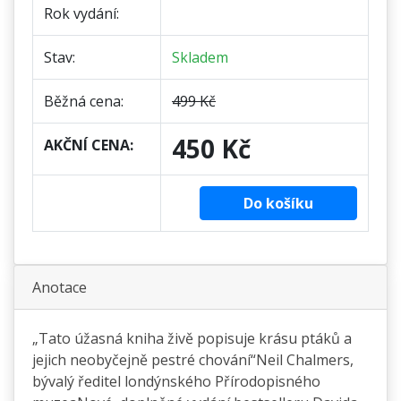
Rok vydání:
Stav:
Skladem
Běžná cena:
499 Kč
450 Kč
AKČNÍ CENA:
Do košíku
Anotace
„Tato úžasná kniha živě popisuje krásu ptáků a
jejich neobyčejně pestré chování“Neil Chalmers,
bývalý ředitel londýnského Přírodopisného