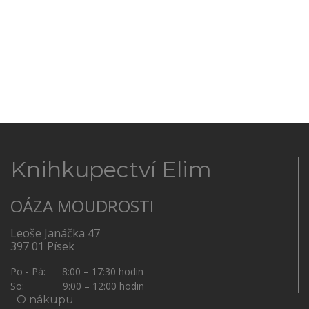
Knihkupectví Elim
OÁZA MOUDROSTI
Leoše Janáčka 47
397 01 Písek
Po - Pá: 8:00 – 17:30 hodin
So: 9:00 – 12:00 hodin
O nákupu