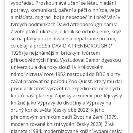
vypořádat. Prozkoumává učení se létat, hledání
potravy, komunikaci, páření a péči o hnízda, vejce
a mláďata, migraci, boj s nebezpečím i přežívání v
tvrdých podmínkách.David Attenborough nám v
Životě ptáků ukazuje, o kolik se ochuzujeme, když
se na ptáky pouze díváme a nepátráme po tom,
co dělají a proč.Sir DAVID ATTENBOROUGH (*
1926) je nejznámějším britským tvůrcem
přírodovědných filmů. Vystudoval Cambridgeskou
univerzitu a dva roky sloužil v Královském
námořnictvu.V roce 1952 nastoupil do BBC a brzy
začal pracovat na pořadu Zoo Quest, který mu dal
první příležitost vyrážet na expedice do odlehlých
koutů naší planety. Zápisky z expedic později vyšly
knižně jako Výpravy do divočiny a Výpravy na
druhý konec světa (česky obě 2022).K jeho
přelomovým snímkům patří Život na Zemi (1979,
modernizované knižní vydání česky 2023), Živá
planeta (1984, modernizované knižní vydání česky