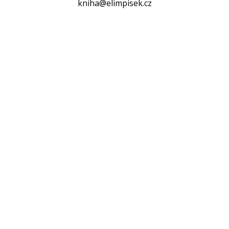
kniha@elimpisek.cz