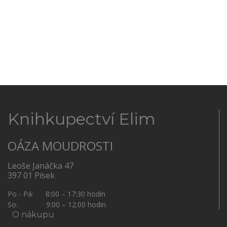
Knihkupectví Elim
OÁZA MOUDROSTI
Leoše Janáčka 47
397 01 Písek
Po - Pá: 8:00 – 17:30 hodin
So: 9:00 – 12:00 hodin
O nákupu