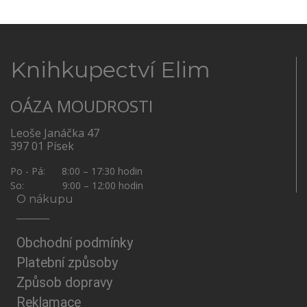
Knihkupectví Elim
OÁZA MOUDROSTI
Leoše Janáčka 47
397 01 Písek
Po - Pá: 8:00 – 17:30 hodin
So: 9:00 – 12:00 hodin
O nákupu
Obchodní podmínky
Platební způsoby
Způsob dopravy
Reklamace