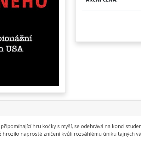
ipomínající hru kočky s myší, se odehrává na konci studené 
hrozilo naprosté zničení kvůli rozsáhlému úniku tajných vá