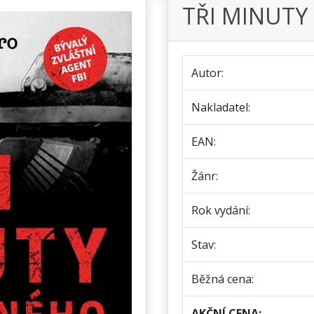
TŘI MINUT
Autor:
Nakladatel:
EAN:
Žánr:
Rok vydání:
Stav:
Běžná cena:
AKČNÍ CENA: