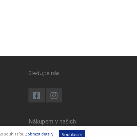
Sledujte nás
Nákupem v našich
knihkupectví a na eshopu
es souhlasíte.
Zobrazit detaily
Souhlasím