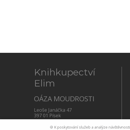
Knihkupectví
Elim
OÁZA MOUDROSTI
Leoše Janáčka 47
397 01 Písek
Po - Pá: 8:00 – 17:30 hodin
🍪 K poskytování služeb a analýze návštěvnost