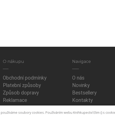
O nákupu
Navigace
Obchodní podmínky
O nás
Platební způsoby
Novinky
Způsob dopravy
Bestsellery
Reklamace
Kontakty
GDPR a Ochrana
i používáme soubory cookies. Používáním webu Knihkupectví Elim () s cooki