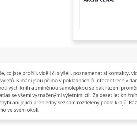
co jste prožili, viděli či slyšeli, poznamenat si kontakty, v
letů. K mání jsou přímo v pokladnách či infocentrech v dané 
otlivých knih a zmíněnou samolepkou se pak rázem promění 
tlas se všemi vyznačenými výletními cíli. Za deset let kniž
echybí ani jejich přehledný seznam rozdělený podle krajů. Ráze
mo ve svém okolí.