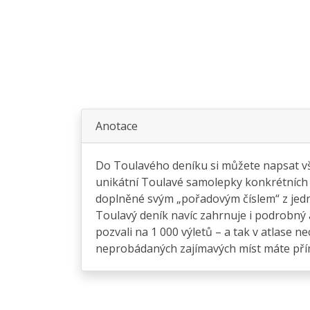
Anotace
Do Toulavého deníku si můžete napsat vše, 
unikátní Toulavé samolepky konkrétních vý
doplněné svým „pořadovým číslem“ z jedn
Toulavý deník navíc zahrnuje i podrobný a
pozvali na 1 000 výletů – a tak v atlase n
neprobádaných zajímavých míst máte pří