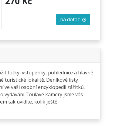
270 Kč
na dotaz
ložit fotky, vstupenky, pohlednice a hlavně
turistické lokalitě. Deníkové listy
ve vaši osobní encyklopedii zážitků.
ního vydávání Toulavé kamery jsme vás
m tak uvidíte, kolik ještě