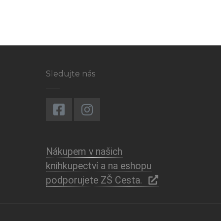
Sledujte nás
Nákupem v našich
knihkupectví a na eshopu
podporujete ZŠ Cesta.