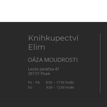
Knihkupectví
Elim
OÁZA MOUDROSTI
Leoše Janáčka 47
397 01 Písek
Po - Pá: 8:00 – 17:30 hodin
So: 9:00 – 12:00 hodin