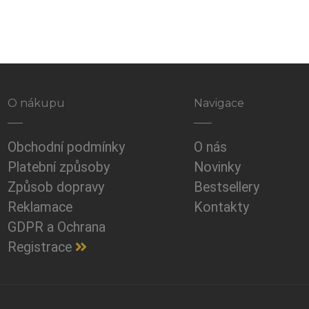
O nákupu
Navigace
Obchodní podmínky
O nás
Platební způsoby
Novinky
Způsob dopravy
Bestsellery
Reklamace
Kontakty
GDPR a Ochrana
Registrace