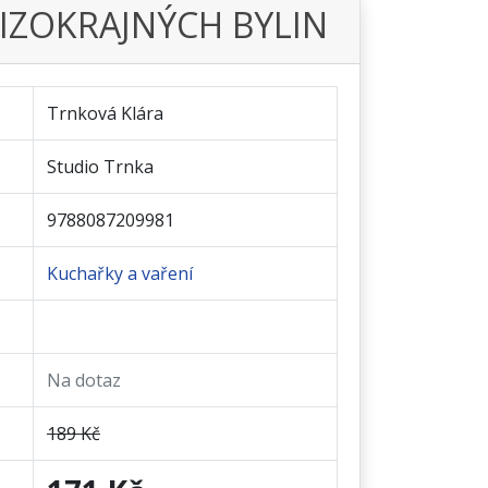
CIZOKRAJNÝCH BYLIN
Trnková Klára
Studio Trnka
9788087209981
Kuchařky a vaření
Na dotaz
189 Kč