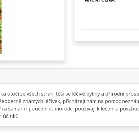
 útočí ze všech stran, těší se léčivé byliny a přírodní prost
šeobecně známých léčivek, přicházejí nám na pomoc neznámé
i a šamani i poučení domorodci používají k léčení a povzbuzen
h účinků.