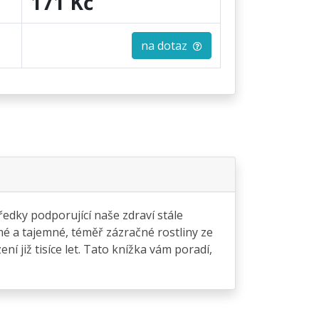
171 Kč
na dotaz
ředky podporující naše zdraví stále
 a tajemné, téměř zázračné rostliny ze
í již tisíce let. Tato knížka vám poradí,