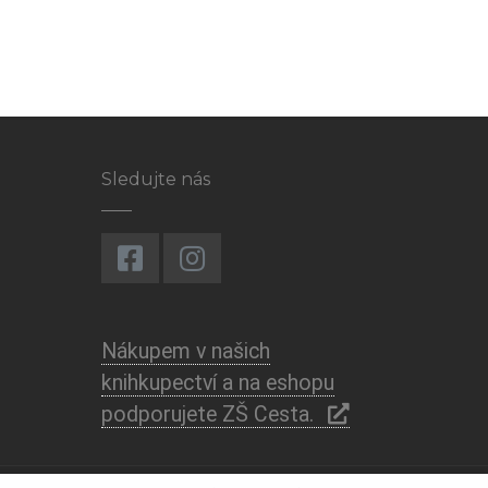
Sledujte nás
Nákupem v našich
knihkupectví a na eshopu
podporujete ZŠ Cesta.