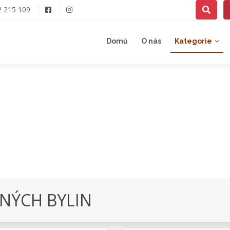
2 215 109
Domů
O nás
Kategorie
JNÝCH BYLIN