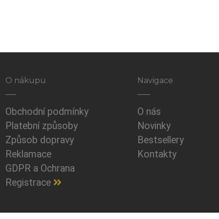
O nákupu
Navigace
Obchodní podmínky
O nás
Platební způsoby
Novinky
Způsob dopravy
Bestsellery
Reklamace
Kontakty
GDPR a Ochrana
Registrace