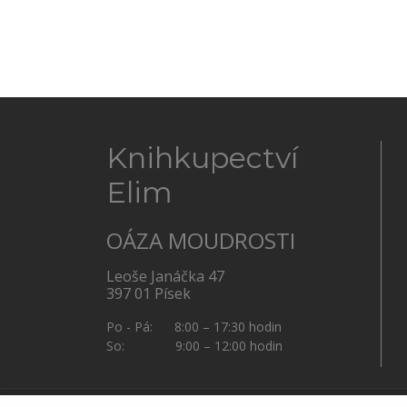
Knihkupectví
Elim
OÁZA MOUDROSTI
Leoše Janáčka 47
397 01 Písek
Po - Pá: 8:00 – 17:30 hodin
So: 9:00 – 12:00 hodin