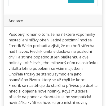
Anotace
Působivý román o tom, že na některé vzpomínky
nestačí ani ničivý oheň . Jedné podzimní noci se
Fredrik Welin probudí a zjistí, že mu hoří střecha
nad hlavou. Fredrik unikne doslova na poslední
chvíli a stihne popadnout jen pláštěnku a dvě
holínky - obě levé. Jeho milovaný dům na ostrůvku
v Baltu lehne popelem i se vším majetkem.
Ohořelé trosky se stanou symbolem jeho
osamělého života, který se už chýlí ke konci.
Fredrik se nastěhuje do starého přívěsu po dceři a
hned si objedná nové holínky. Když mu dcera
přijede na pomoc a zkontaktuje ho sympatická
novinářka kvůli rozhovoru pro místní noviny,