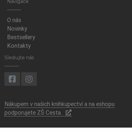
Navigace
O nás
Novinky
Bestsellery
Kontakty
Sledujte nás
Nákupem v našich knihkupectví a na eshopu
podporujete ZŠ Cesta.