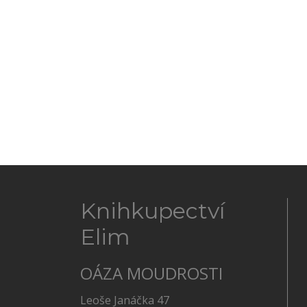
Knihkupectví
Elim
OÁZA MOUDROSTI
Leoše Janáčka 47