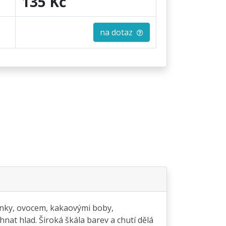
135 Kč
na dotaz
nky, ovocem, kakaovými boby,
nat hlad. Široká škála barev a chutí dělá