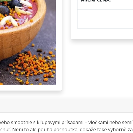
vého smoothie s křupavými přísadami – vločkami nebo semí
 chuť. Není to ale pouhá pochoutka, dokáže také výborně zah