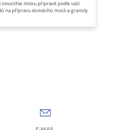
i smoothie misku připravit podle vaší
odů na přípravu domácího müsli a granoly.
E-MAIL