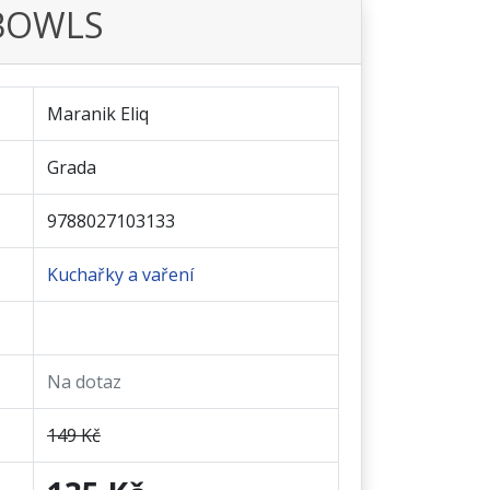
BOWLS
Maranik Eliq
Grada
9788027103133
Kuchařky a vaření
Na dotaz
149 Kč