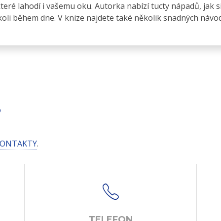
eré lahodí i vašemu oku. Autorka nabízí tucty nápadů, jak s
kdykoli během dne. V knize najdete také několik snadných náv
S
ONTAKTY
.
TELEFON