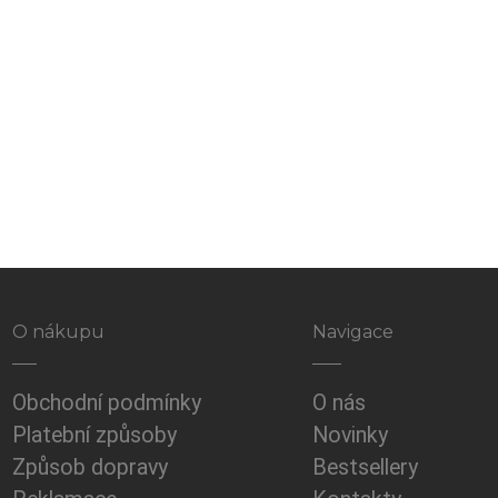
O nákupu
Navigace
Obchodní podmínky
O nás
Platební způsoby
Novinky
Způsob dopravy
Bestsellery