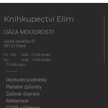
Knihkupectví Elim
OÁZA MOUDROSTI
Leoše Janáčka 47
397 01 Písek
Po - Pá: 8:00 – 17:30 hodin
So: 9:00 – 12:00 hodin
O nákupu
Obchodní podmínky
Platební způsoby
Způsob dopravy
Reklamace
GDPR a Ochrana