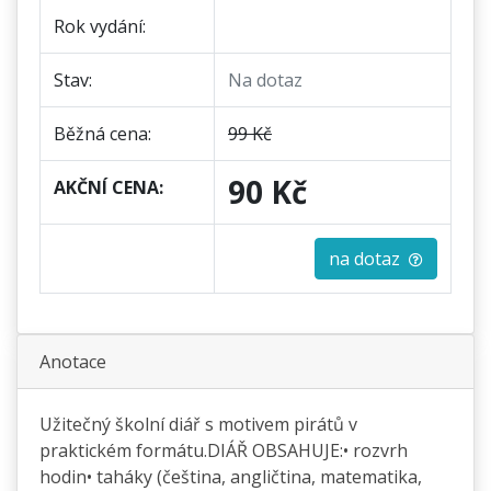
Rok vydání:
Stav:
Na dotaz
Běžná cena:
99 Kč
90 Kč
AKČNÍ CENA:
na dotaz
Anotace
Užitečný školní diář s motivem pirátů v
praktickém formátu.DIÁŘ OBSAHUJE:• rozvrh
hodin• taháky (čeština, angličtina, matematika,