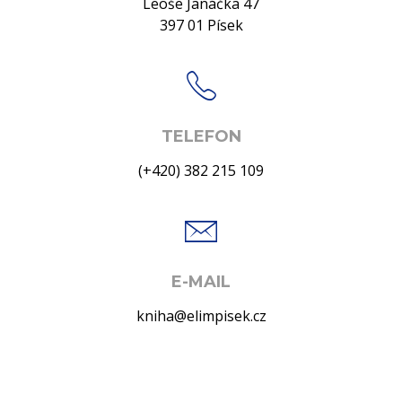
Leoše Janáčka 47
397 01 Písek
TELEFON
(+420) 382 215 109
E-MAIL
kniha@elimpisek.cz