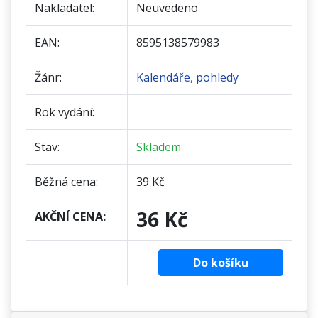
Nakladatel:
Neuvedeno
EAN:
8595138579983
Žánr:
Kalendáře, pohledy
Rok vydání:
Stav:
Skladem
Běžná cena:
39 Kč
36 Kč
AKČNÍ CENA:
Do košíku