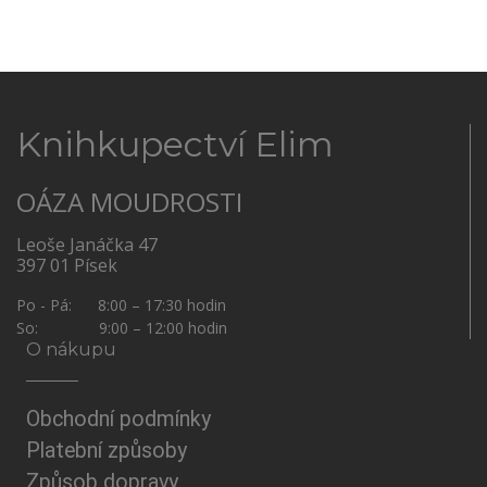
Knihkupectví Elim
OÁZA MOUDROSTI
Leoše Janáčka 47
397 01 Písek
Po - Pá: 8:00 – 17:30 hodin
So: 9:00 – 12:00 hodin
O nákupu
Obchodní podmínky
Platební způsoby
Způsob dopravy