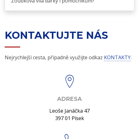
Zoubková víla dárky i pomocníkům?
KONTAKTUJTE NÁS
Nejrychlejší cesta, případně využijte odkaz
KONTAKTY
.
ADRESA
Leoše Janáčka 47
397 01 Písek