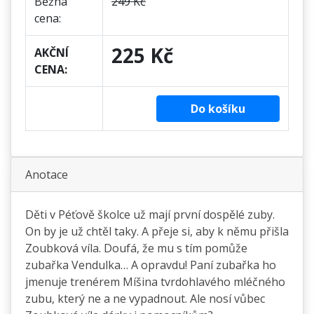
Běžná
249 Kč
cena:
225 Kč
AKČNÍ
CENA:
Do košíku
Anotace
Děti v Péťově školce už mají první dospělé zuby.
On by je už chtěl taky. A přeje si, aby k němu přišla
Zoubková víla. Doufá, že mu s tím pomůže
zubařka Vendulka… A opravdu! Paní zubařka ho
jmenuje trenérem Míšina tvrdohlavého mléčného
zubu, který ne a ne vypadnout. Ale nosí vůbec