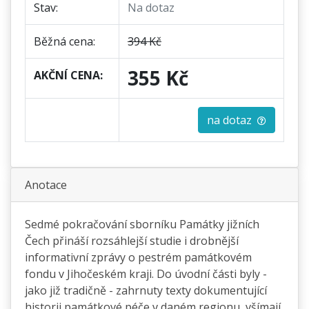
Stav:
Na dotaz
Běžná cena:
394 Kč
355 Kč
AKČNÍ CENA:
na dotaz
Anotace
Sedmé pokračování sborníku Památky jižních
Čech přináší rozsáhlejší studie i drobnější
informativní zprávy o pestrém památkovém
fondu v Jihočeském kraji. Do úvodní části byly -
jako již tradičně - zahrnuty texty dokumentující
historii památkové péče v daném regionu, všímají