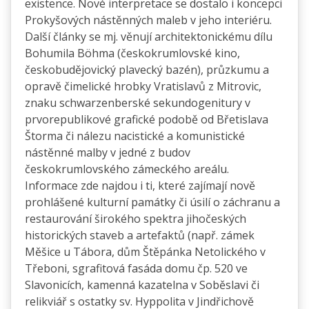
existence. Nové interpretace se dostalo i koncepci
Prokyšových nástěnných maleb v jeho interiéru.
Další články se mj. věnují architektonickému dílu
Bohumila Böhma (českokrumlovské kino,
českobudějovický plavecký bazén), průzkumu a
opravě čimelické hrobky Vratislavů z Mitrovic,
znaku schwarzenberské sekundogenitury v
prvorepublikové grafické podobě od Břetislava
Štorma či nálezu nacistické a komunistické
nástěnné malby v jedné z budov
českokrumlovského zámeckého areálu.
Informace zde najdou i ti, které zajímají nově
prohlášené kulturní památky či úsilí o záchranu a
restaurování širokého spektra jihočeských
historických staveb a artefaktů (např. zámek
Měšice u Tábora, dům Štěpánka Netolického v
Třeboni, sgrafitová fasáda domu čp. 520 ve
Slavonicích, kamenná kazatelna v Soběslavi či
relikviář s ostatky sv. Hyppolita v Jindřichově