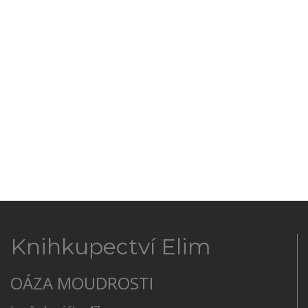
Knihkupectví Elim
OÁZA MOUDROSTI