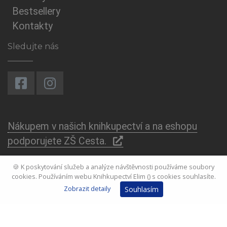
Bestsellery
Kontakty
Sledujte nás
Nákupem v našich knihkupectví a na eshopu
podporujete ZŠ Cesta.
🍪 K poskytování služeb a analýze návštěvnosti používáme soubory
cookies. Používáním webu Knihkupectví Elim () s cookies souhlasíte.
Zobrazit detaily
Souhlasím
© Copyright
Michal Kašpárek
with
by
www.ikasparek.cz