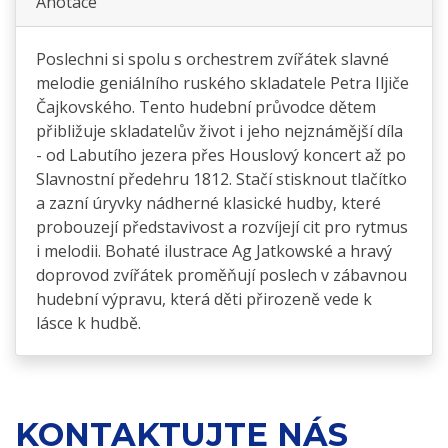
Anotace
Poslechni si spolu s orchestrem zvířátek slavné
melodie geniálního ruského skladatele Petra Iljiče
Čajkovského. Tento hudební průvodce dětem
přibližuje skladatelův život i jeho nejznámější díla
- od Labutího jezera přes Houslový koncert až po
Slavnostní předehru 1812. Stačí stisknout tlačítko
a zazní úryvky nádherné klasické hudby, které
probouzejí představivost a rozvíjejí cit pro rytmus
i melodii. Bohaté ilustrace Ag Jatkowské a hravý
doprovod zvířátek proměňují poslech v zábavnou
hudební výpravu, která děti přirozeně vede k
lásce k hudbě.
KONTAKTUJTE NÁS