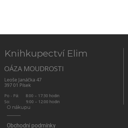
Knihkupectví Elim
OÁZA MOUDROSTI
Leoše Janáčka 47
397 01 Písek
Po - Pá: 8:00 – 17:30 hodin
So: 9:00 – 12:00 hodin
O nákupu
Obchodní podmínky