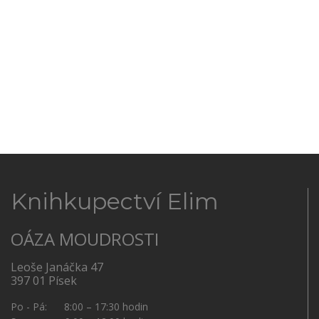
Knihkupectví Elim
OÁZA MOUDROSTI
Leoše Janáčka 47
397 01 Písek
Po - Pá: 8:00 – 17:30 hodin