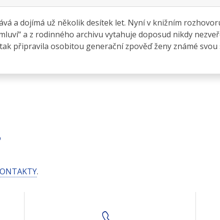
á a dojímá už několik desítek let. Nyní v knižním rozhovoru 
emluví“ a z rodinného archivu vytahuje doposud nikdy nezveře
 tak připravila osobitou generační zpověď ženy známé svou s
S
ONTAKTY
.