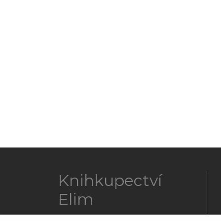
Knihkupectví
Elim