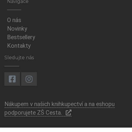
Navigace
O nás
Novinky
Bestsellery
Kontakty
Sledujte nás
Nákupem v našich knihkupectví a na eshopu
podporujete ZŠ Cesta.