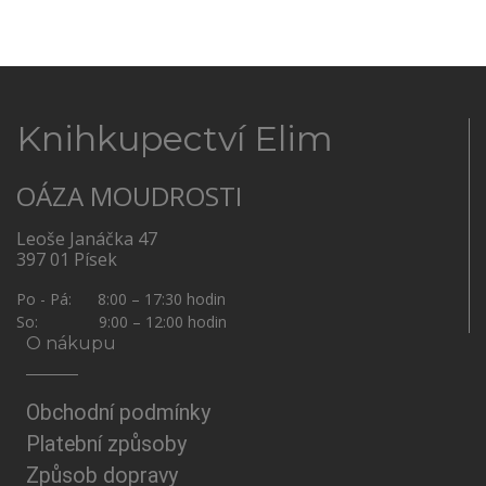
Knihkupectví Elim
OÁZA MOUDROSTI
Leoše Janáčka 47
397 01 Písek
Po - Pá: 8:00 – 17:30 hodin
So: 9:00 – 12:00 hodin
O nákupu
Obchodní podmínky
Platební způsoby
Způsob dopravy