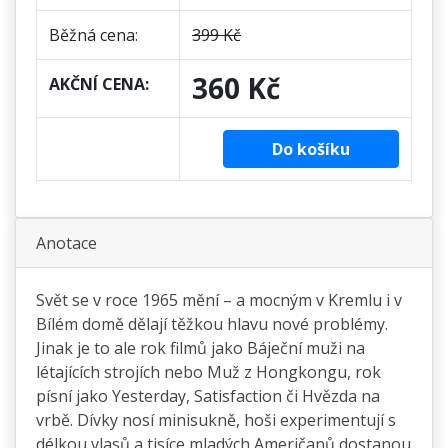
Běžná cena:
399 Kč
360 Kč
AKČNÍ CENA:
Do košíku
Anotace
Svět se v roce 1965 mění – a mocným v Kremlu i v
Bílém domě dělají těžkou hlavu nové problémy.
Jinak je to ale rok filmů jako Báječní muži na
létajících strojích nebo Muž z Hongkongu, rok
písní jako Yesterday, Satisfaction či Hvězda na
vrbě. Dívky nosí minisukně, hoši experimentují s
délkou vlasů a tisíce mladých Američanů dostanou