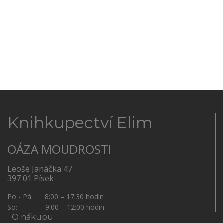
Knihkupectví Elim
OÁZA MOUDROSTI
Leoše Janáčka 47
397 01 Písek
Po - Pá: 8:00 – 17:30 hodin
So: 9:00 – 12:00 hodin
O nákupu