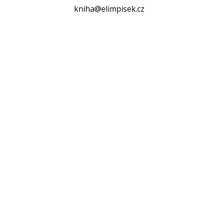
kniha@elimpisek.cz