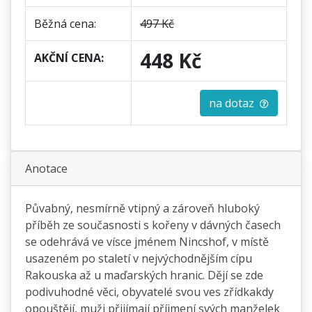
Běžná cena:
497 Kč
448 Kč
AKČNÍ CENA:
na dotaz
Anotace
Půvabný, nesmírně vtipný a zároveň hluboký
příběh ze současnosti s kořeny v dávných časech
se odehrává ve vísce jménem Nincshof, v místě
usazeném po staletí v nejvýchodnějším cípu
Rakouska až u maďarských hranic. Dějí se zde
podivuhodné věci, obyvatelé svou ves zřídkakdy
opouštějí, muži přijímají příjmení svých manželek