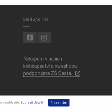
Sledujte nás
Nákupem v našich
knihkupectví a na eshopu
podporujete ZŠ Cesta.
es souhlasíte.
Zobrazit detaily
Souhlasím