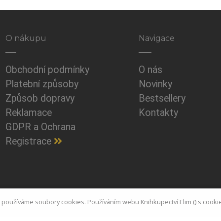
O nákupu
Navigace
Obchodní podmínky
O nás
Platební způsoby
Novinky
Způsob dopravy
Bestsellery
Reklamace
Kontakty
GDPR a Ochrana
Registrace
© Copyright
Michal Kašpárek
i používáme soubory cookies. Používáním webu Knihkupectví Elim () s cooki
with
by
www.ikasparek.cz