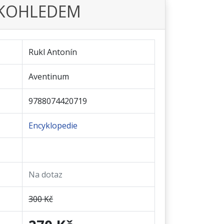
EKOHLEDEM
Rukl Antonín
Aventinum
9788074420719
Encyklopedie
Na dotaz
300 Kč