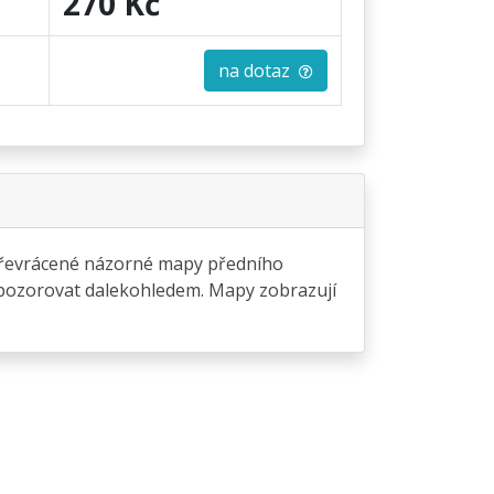
270 Kč
na dotaz
 převrácené názorné mapy předního
 pozorovat dalekohledem. Mapy zobrazují