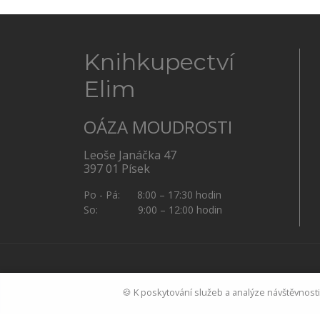
Knihkupectví
Elim
OÁZA MOUDROSTI
Leoše Janáčka 47
397 01 Písek
Po - Pá: 8:00 – 17:30 hodin
So: 9:00 – 12:00 hodin
🍪 K poskytování služeb a analýze návštěvnost