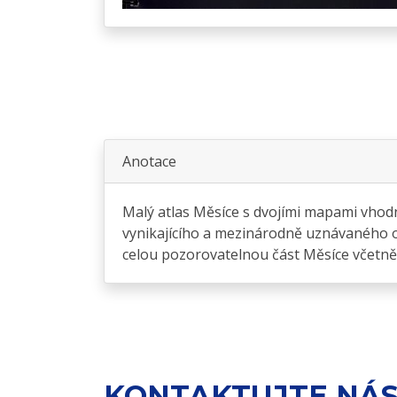
Anotace
Malý atlas Měsíce s dvojími mapami vhod
vynikajícího a mezinárodně uznávaného o
celou pozorovatelnou část Měsíce včetně ok
KONTAKTUJTE NÁ