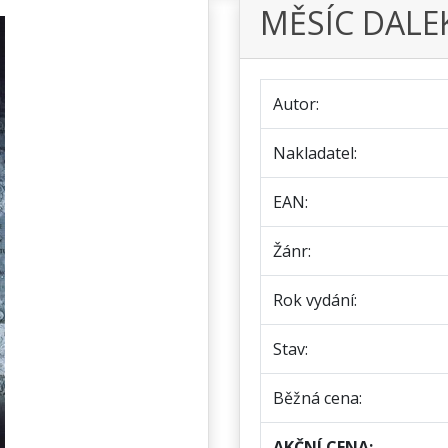
MĚSÍC DAL
Autor:
Nakladatel:
EAN:
Žánr:
Rok vydání:
Stav:
Běžná cena:
AKČNÍ CENA: