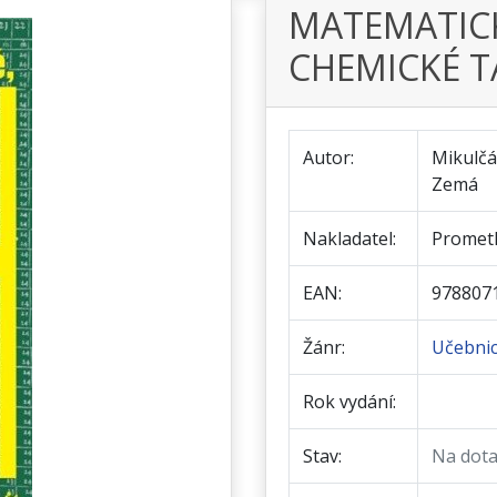
MATEMATICK
CHEMICKÉ T
Autor:
Mikulčá
Zemá
Nakladatel:
Promet
EAN:
978807
Žánr:
Učebni
Rok vydání:
Stav:
Na dot