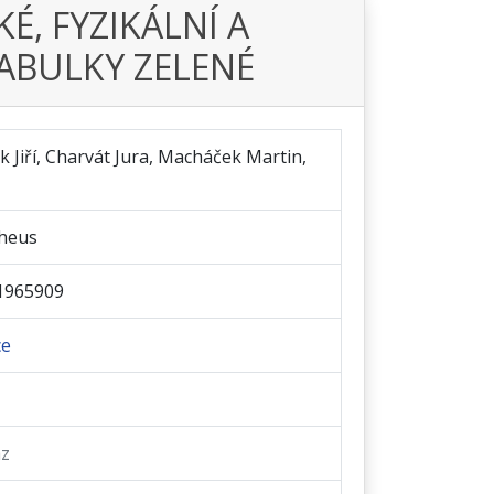
É, FYZIKÁLNÍ A
ABULKY ZELENÉ
k Jiří, Charvát Jura, Macháček Martin,
heus
1965909
ce
az