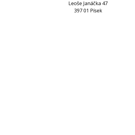
Leoše Janáčka 47
397 01 Písek