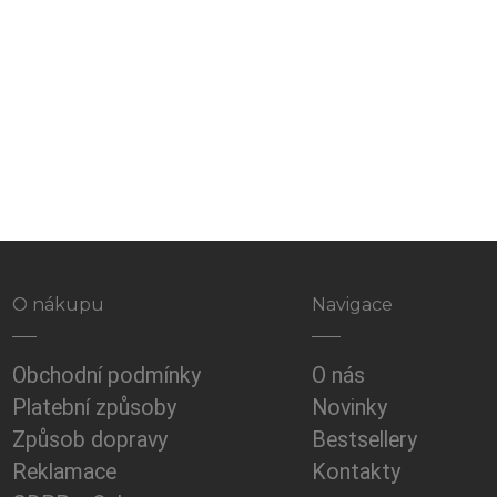
O nákupu
Navigace
Obchodní podmínky
O nás
Platební způsoby
Novinky
Způsob dopravy
Bestsellery
Reklamace
Kontakty