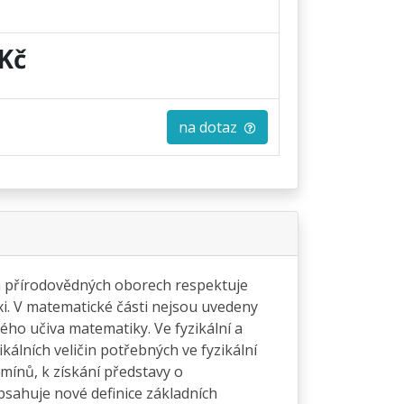
Kč
na dotaz
ch přírodovědných oborech respektuje
axi. V matematické části nejsou uvedeny
kého učiva matematiky. Ve fyzikální a
kálních veličin potřebných ve fyzikální
mínů, k získání představy o
obsahuje nové definice základních