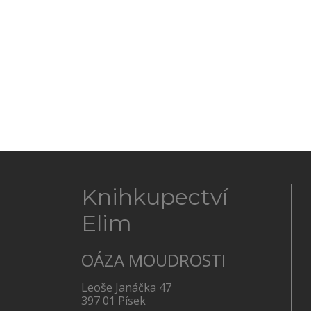
Knihkupectví
Elim
OÁZA MOUDROSTI
Leoše Janáčka 47
397 01 Písek