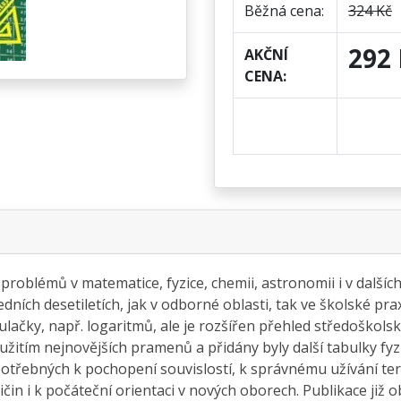
Běžná cena:
324 Kč
292 
AKČNÍ
CENA:
problémů v matematice, fyzice, chemii, astronomii i v další
edních desetiletích, jak v odborné oblasti, tak ve školské pr
kulačky, např. logaritmů, ale je rozšířen přehled středoškols
užitím nejnovějších pramenů a přidány byly další tabulky fyzi
potřebných k pochopení souvislostí, k správnému užívání ter
čin i k počáteční orientaci v nových oborech. Publikace již 