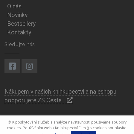
O nás
Novinky
Bestsellery
Kontakty
Sledujte nás
Nákupem v našich knihkupectví a na eshopu
podporujete ZŠ Cesta.
🍪 K poskytování služeb a analýze návštěvnosti používáme soubory
cookies. Používáním webu Knihkupectví Elim () s cookies souhlasíte.
© Copyright
Michal Kašpárek