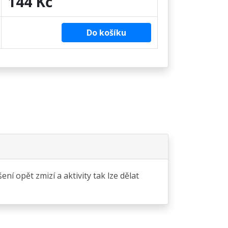
144 Kč
Do košíku
ní opět zmizí a aktivity tak lze dělat