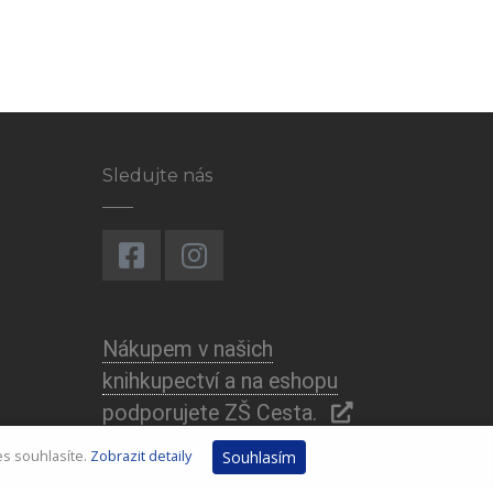
Sledujte nás
Nákupem v našich
knihkupectví a na eshopu
podporujete ZŠ Cesta.
es souhlasíte.
Zobrazit detaily
Souhlasím