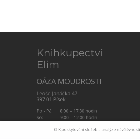
Knihkupectví
Elim
OÁZA MOUDROSTI
Leoše Janáčka 47
397 01 Písek
Po - Pá: 8:00 – 17:30 hodin
So: 9:00 – 12:00 hodin
🍪 K poskytování služeb a analýze návštěvnost