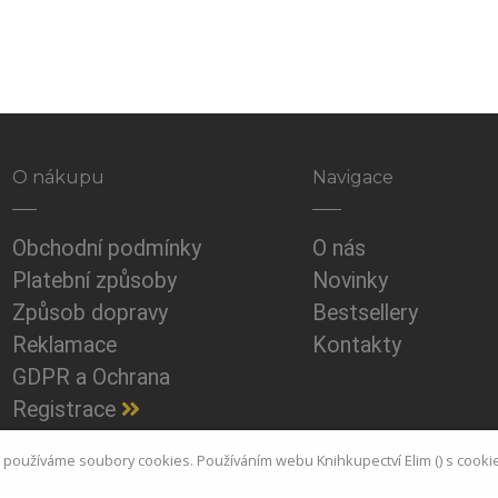
O nákupu
Navigace
Obchodní podmínky
O nás
Platební způsoby
Novinky
Způsob dopravy
Bestsellery
Reklamace
Kontakty
GDPR a Ochrana
Registrace
i používáme soubory cookies. Používáním webu Knihkupectví Elim () s cooki