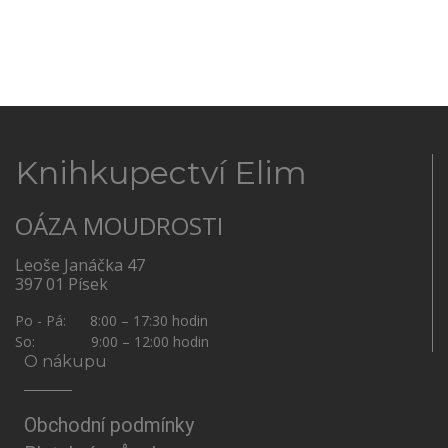
Knihkupectví Elim
OÁZA MOUDROSTI
Leoše Janáčka 47
397 01 Písek
Po - Pá: 8:00 – 17:30 hodin
So: 9:00 – 12:00 hodin
O nákupu
Obchodní podmínky