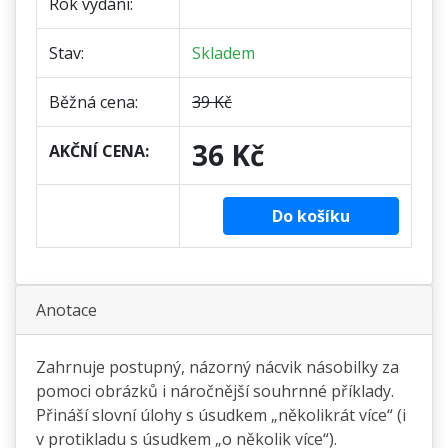
Rok vydání:
Stav:
Skladem
Běžná cena:
39 Kč
36 Kč
AKČNÍ CENA:
Do košíku
Anotace
Zahrnuje postupný, názorný nácvik násobilky za
pomoci obrázků i náročnější souhrnné příklady.
Přináší slovní úlohy s úsudkem „několikrát více“ (i
v protikladu s úsudkem „o několik více“).