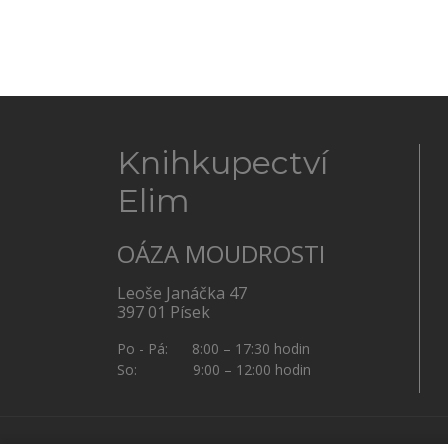
Knihkupectví
Elim
OÁZA MOUDROSTI
Leoše Janáčka 47
397 01 Písek
Po - Pá: 8:00 – 17:30 hodin
So: 9:00 – 12:00 hodin