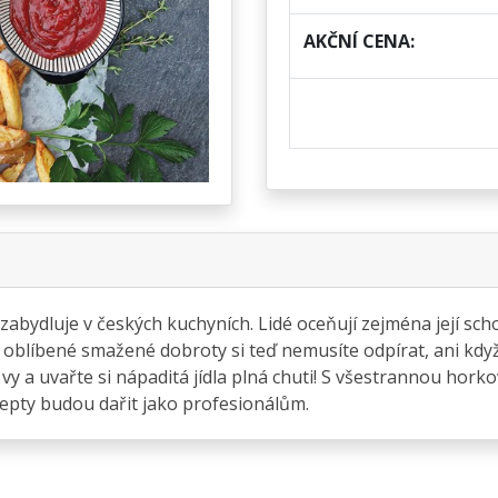
AKČNÍ CENA:
abydluje v českých kuchyních. Lidé oceňují zejména její scho
 oblíbené smažené dobroty si teď nemusíte odpírat, ani když s
y a uvařte si nápaditá jídla plná chuti! S všestrannou hork
pty budou dařit jako profesionálům.