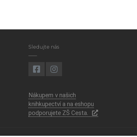
Sledujte nás
Nákupem v našich
knihkupectví a na eshopu
podporujete ZŠ Cesta.