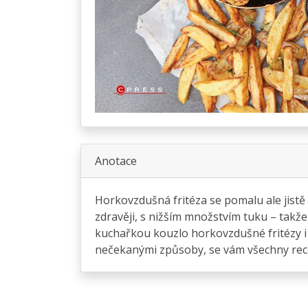
Anotace
Horkovzdušná fritéza se pomalu ale jistě z
zdravěji, s nižším množstvím tuku – takže
kuchařkou kouzlo horkovzdušné fritézy i v
nečekanými způsoby, se vám všechny rece