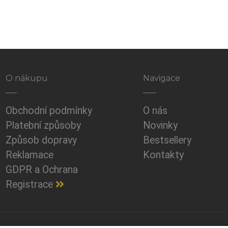
O nákupu
Navigace
Obchodní podmínky
O nás
Platební způsoby
Novinky
Způsob dopravy
Bestsellery
Reklamace
Kontakty
GDPR a Ochrana
Registrace