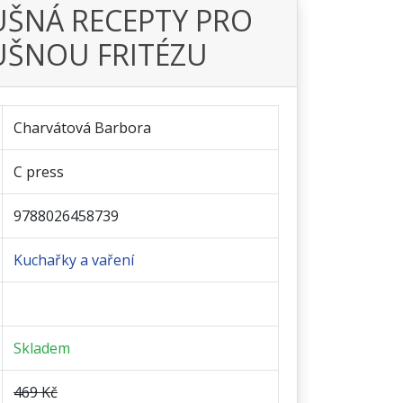
ŠNÁ RECEPTY PRO
ŠNOU FRITÉZU
Charvátová Barbora
C press
9788026458739
Kuchařky a vaření
Skladem
469 Kč