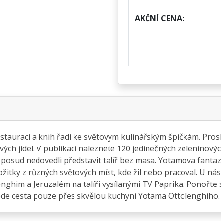
AKČNÍ CENA:
taurací a knih řadí ke světovým kulinářským špičkám. Proslu
vých jídel. V publikaci naleznete 120 jedinečných zeleninový
 doposud nedovedli představit talíř bez masa. Yotamova fanta
ožitky z různých světových míst, kde žil nebo pracoval. U ná
im a Jeruzalém na talíři vysílanými TV Paprika. Ponořte se 
de cesta pouze přes skvělou kuchyni Yotama Ottolenghiho.