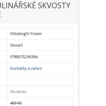
LINÁŘSKÉ SKVOSTY
E
Ottolenghi Yotam
Slovart
9788075290366
Kuchařky a vaření
Na dotaz
499 Kč