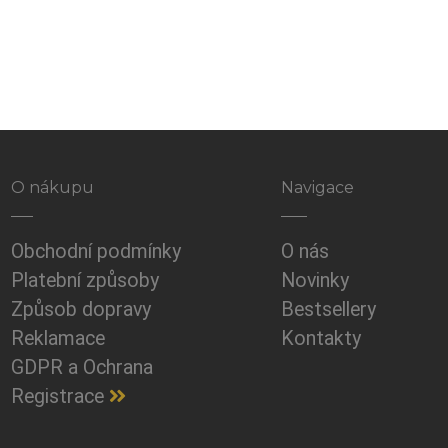
O nákupu
Navigace
Obchodní podmínky
O nás
Platební způsoby
Novinky
Způsob dopravy
Bestsellery
Reklamace
Kontakty
GDPR a Ochrana
Registrace