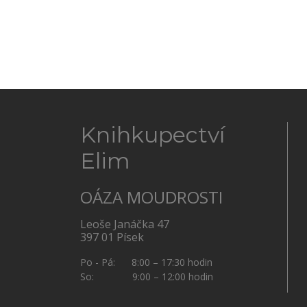
Knihkupectví
Elim
OÁZA MOUDROSTI
Leoše Janáčka 47
397 01 Písek
Po - Pá: 8:00 – 17:30 hodin
So: 9:00 – 12:00 hodin