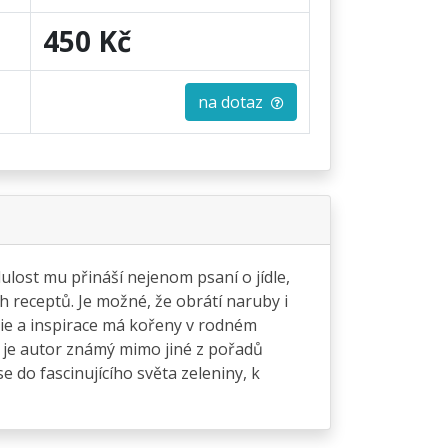
450 Kč
na dotaz
lost mu přináší nejenom psaní o jídle,
ch receptů. Je možné, že obrátí naruby i
zie a inspirace má kořeny v rodném
s je autor známý mimo jiné z pořadů
do fascinujícího světa zeleniny, k