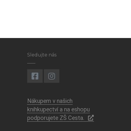
Sledujte nás
Nákupem v našich
knihkupectví a na eshopu
podporujete ZŠ Cesta.