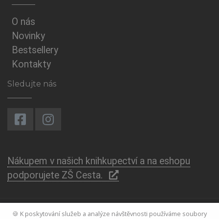
O nás
Novinky
Bestsellery
Kontakty
Sledujte nás
Nákupem v našich knihkupectví a na eshopu
podporujete ZŠ Cesta.
🍪 K poskytování služeb a analýze návštěvnosti používáme soubory