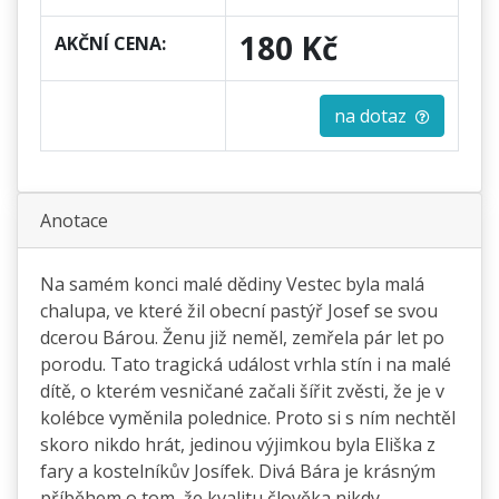
180 Kč
AKČNÍ CENA:
na dotaz
Anotace
Na samém konci malé dědiny Vestec byla malá
chalupa, ve které žil obecní pastýř Josef se svou
dcerou Bárou. Ženu již neměl, zemřela pár let po
porodu. Tato tragická událost vrhla stín i na malé
dítě, o kterém vesničané začali šířit zvěsti, že je v
kolébce vyměnila polednice. Proto si s ním nechtěl
skoro nikdo hrát, jedinou výjimkou byla Eliška z
fary a kostelníkův Josífek. Divá Bára je krásným
příběhem o tom, že kvalitu člověka nikdy