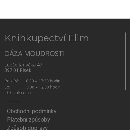
Knihkupectví Elim
OÁZA MOUDROSTI
Leoše Janáčka 47
397 01 Písek
Po - Pá: 8:00 – 17:30 hodin
So: 9:00 – 12:00 hodin
O nákupu
Obchodní podmínky
Platební způsoby
Způsob dopravy