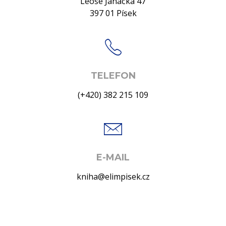
Leoše Janáčka 47
397 01 Písek
TELEFON
(+420) 382 215 109
E-MAIL
kniha@elimpisek.cz