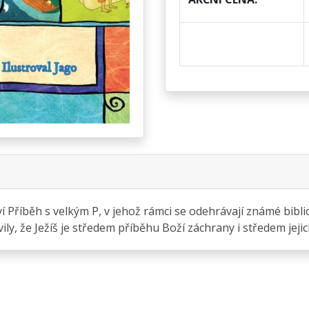
ví Příběh s velkým P, v jehož rámci se odehrávají známé bib
ily, že Ježíš je středem příběhu Boží záchrany i středem jeji