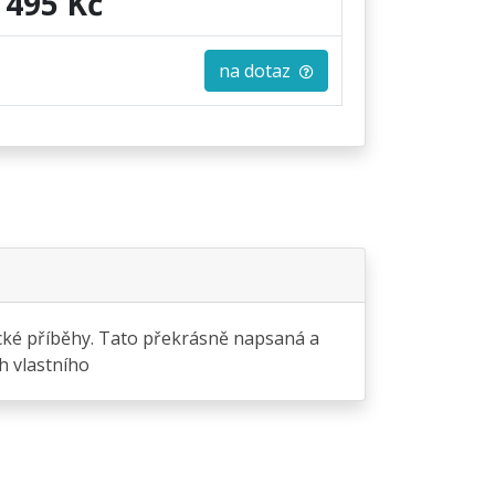
495 Kč
na dotaz
lické příběhy. Tato překrásně napsaná a
ch vlastního