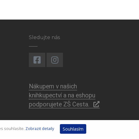
Sledujte nás
Nákupem v našich
knihkupectví a na eshopu
podporujete ZŠ Cesta.
es souhlasíte.
Zobrazit detaily
Souhlasím