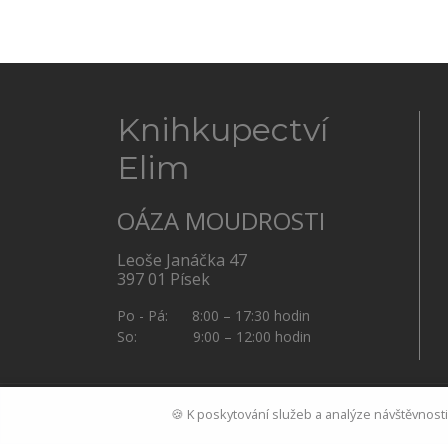
Knihkupectví
Elim
OÁZA MOUDROSTI
Leoše Janáčka 47
397 01 Písek
Po - Pá: 8:00 – 17:30 hodin
So: 9:00 – 12:00 hodin
🍪 K poskytování služeb a analýze návštěvnost