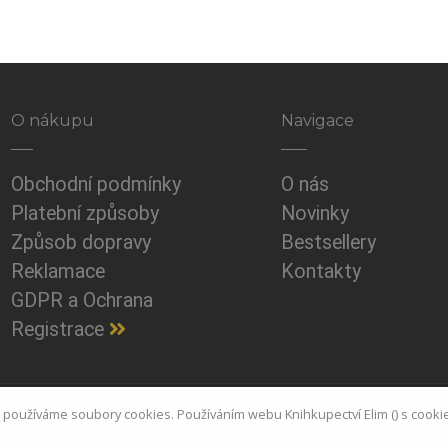
O nákupu
Navigace
Obchodní podmínky
O nás
Platební způsoby
Novinky
Způsob dopravy
Bestsellery
Reklamace
Kontakty
GDPR a Ochrana
Registrace
i používáme soubory cookies. Používáním webu Knihkupectví Elim () s cooki
© Copyright
Michal Kašpárek