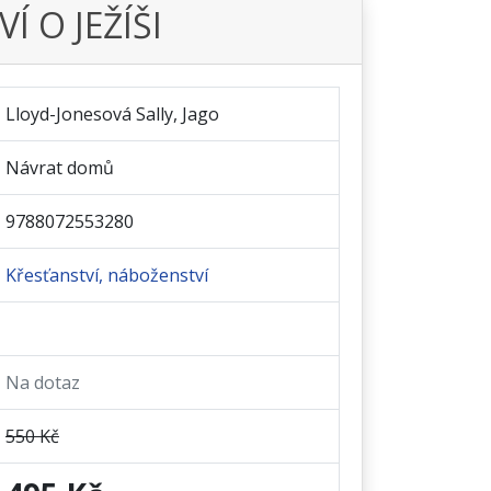
Í O JEŽÍŠI
Lloyd-Jonesová Sally, Jago
Návrat domů
9788072553280
Křesťanství, náboženství
Na dotaz
550 Kč