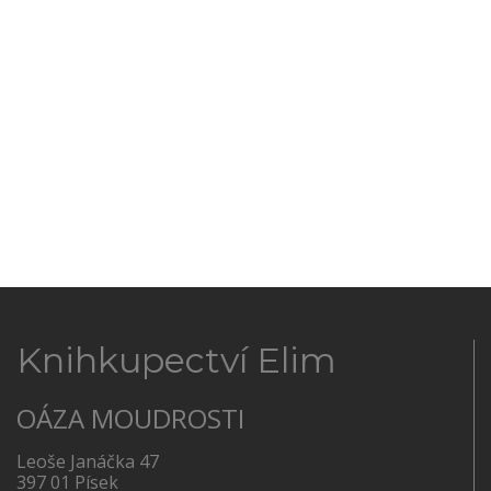
Knihkupectví Elim
OÁZA MOUDROSTI
Leoše Janáčka 47
397 01 Písek