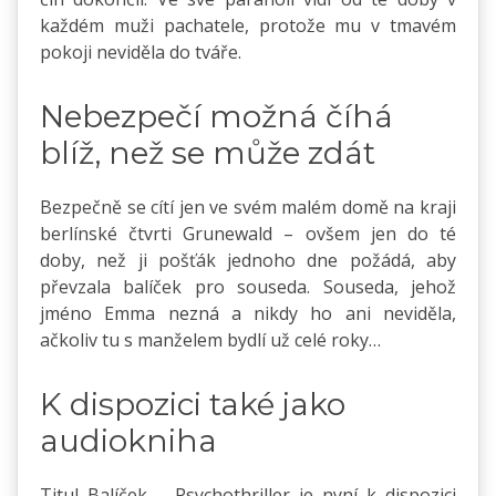
každém muži pachatele, protože mu v tmavém
pokoji neviděla do tváře.
Nebezpečí možná číhá
blíž, než se může zdát
Bezpečně se cítí jen ve svém malém domě na kraji
berlínské čtvrti Grunewald – ovšem jen do té
doby, než ji pošťák jednoho dne požádá, aby
převzala balíček pro souseda. Souseda, jehož
jméno Emma nezná a nikdy ho ani neviděla,
ačkoliv tu s manželem bydlí už celé roky…
K dispozici také jako
audiokniha
Titul Balíček – Psychothriller je nyní k dispozici