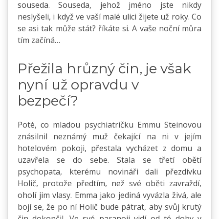
souseda. Souseda, jehož jméno jste nikdy
neslyšeli, i když ve vaší malé ulici žijete už roky. Co
se asi tak může stát? říkáte si. A vaše noční můra
tím začíná…
Přežila hrůzný čin, je však
nyní už opravdu v
bezpečí?
Poté, co mladou psychiatričku Emmu Steinovou
znásilnil neznámý muž čekající na ni v jejím
hotelovém pokoji, přestala vycházet z domu a
uzavřela se do sebe. Stala se třetí obětí
psychopata, kterému novináři dali přezdívku
Holič, protože předtím, než své oběti zavraždí,
oholí jim vlasy. Emma jako jediná vyvázla živá, ale
bojí se, že po ní Holič bude pátrat, aby svůj krutý
čin dokončil. Ve své paranoii vidí od té doby v