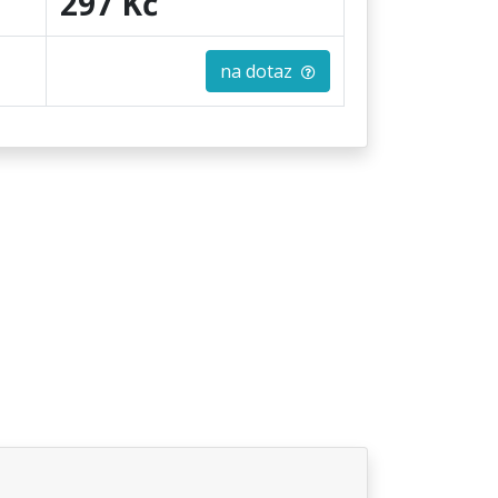
297 Kč
na dotaz