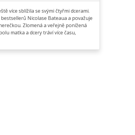
ě více sblížila se svými čtyřmi dcerami.
a bestsellerů Nicolase Bateaua a považuje
 herečkou. Zlomená a veřejně ponížená
polu matka a dcery tráví více času,