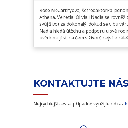
Rose McCarthyová, šéfredaktorka jednoho 
Athena, Venetia, Olivia i Nadia se rovně
svůj život za dokonalý, dokud se v bulv
Nadia hledá útěchu a podporu u své rodiny 
uvědomují si, na čem v životě nejvíce zálež
KONTAKTUJTE NÁ
Nejrychlejší cesta, případně využijte odkaz
K