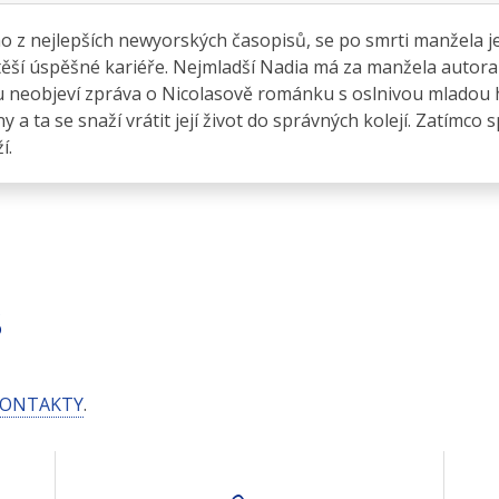
z nejlepších newyorských časopisů, se po smrti manžela ješt
ž těší úspěšné kariéře. Nejmladší Nadia má za manžela autor
áru neobjeví zpráva o Nicolasově románku s oslnivou mladou
a ta se snaží vrátit její život do správných kolejí. Zatímco s
í.
S
ONTAKTY
.