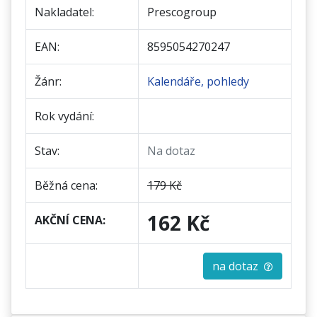
Nakladatel:
Prescogroup
EAN:
8595054270247
Žánr:
Kalendáře, pohledy
Rok vydání:
Stav:
Na dotaz
Běžná cena:
179 Kč
162 Kč
AKČNÍ CENA:
na dotaz