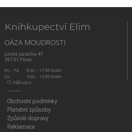
Knihkupectví Elim
OÁZA MOUDROSTI
Leoše Janáčka 47
397 01 Písek
Po - Pá: 8:00 – 17:30 hodin
So: 9:00 – 12:00 hodin
O nákupu
Obchodní podmínky
Platební způsoby
Způsob dopravy
Reklamace