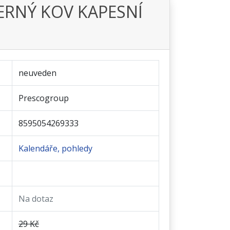
ČERNÝ KOV KAPESNÍ
neuveden
Prescogroup
8595054269333
Kalendáře, pohledy
Na dotaz
29 Kč