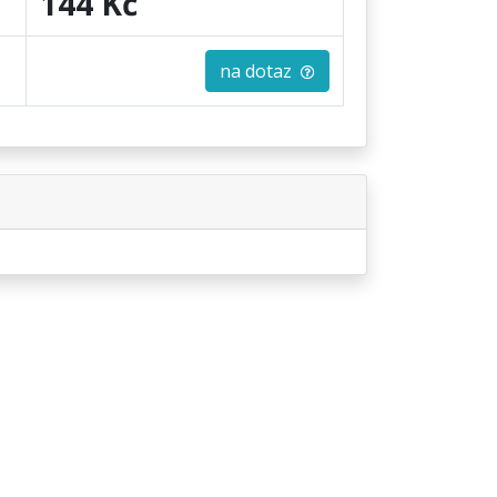
144 Kč
na dotaz