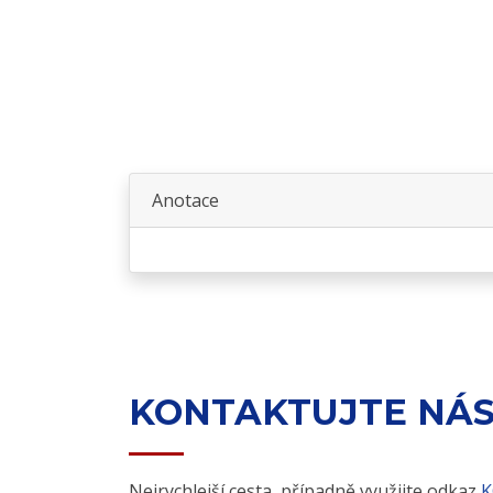
Anotace
KONTAKTUJTE NÁ
Nejrychlejší cesta, případně využijte odkaz
K