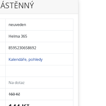
NÁSTĚNNÝ
neuveden
Helma 365
8595230658692
Kalendáře, pohledy
Na dotaz
160 Kč