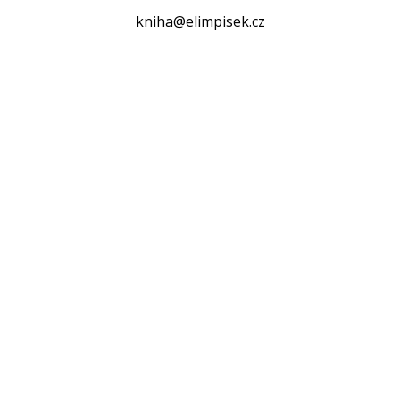
kniha@elimpisek.cz