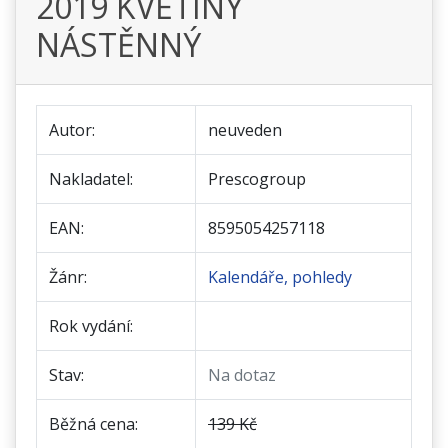
2019 KVĚTINY
NÁSTĚNNÝ
Autor:
neuveden
Nakladatel:
Prescogroup
EAN:
8595054257118
Žánr:
Kalendáře, pohledy
Rok vydání:
Stav:
Na dotaz
Běžná cena:
139 Kč