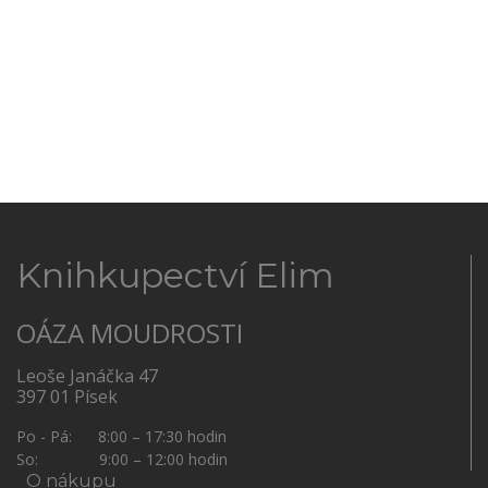
Knihkupectví Elim
OÁZA MOUDROSTI
Leoše Janáčka 47
397 01 Písek
Po - Pá: 8:00 – 17:30 hodin
So: 9:00 – 12:00 hodin
O nákupu