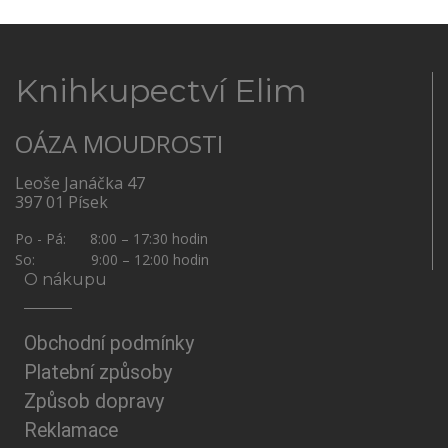
Knihkupectví Elim
OÁZA MOUDROSTI
Leoše Janáčka 47
397 01 Písek
Po - Pá: 8:00 – 17:30 hodin
So: 9:00 – 12:00 hodin
O nákupu
Obchodní podmínky
Platební způsoby
Způsob dopravy
Reklamace