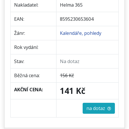
Nakladatel:
Helma 365
EAN:
8595230653604
Žánr:
Kalendáře, pohledy
Rok vydání:
Stav:
Na dotaz
Běžná cena:
156 Kč
141 Kč
AKČNÍ CENA:
na dotaz